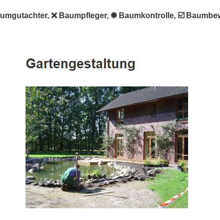
aumgutachter, ❌ Baumpfleger, ✺ Baumkontrolle, ☑️ Baumbew