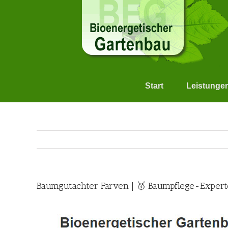
Skip
to
content
Start
Leistunge
Baumgutachter Farven | 🥇 Baumpflege-Expert