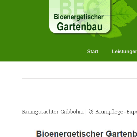
Skip
to
content
Start
Leistunge
Baumgutachter Gribbohm | 🥇 Baumpflege-Expe