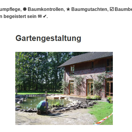
Baumpflege, ✺ Baumkontrollen, ★ Baumgutachten, ☑️ Baum
 begeistert sein ✉ ✔.