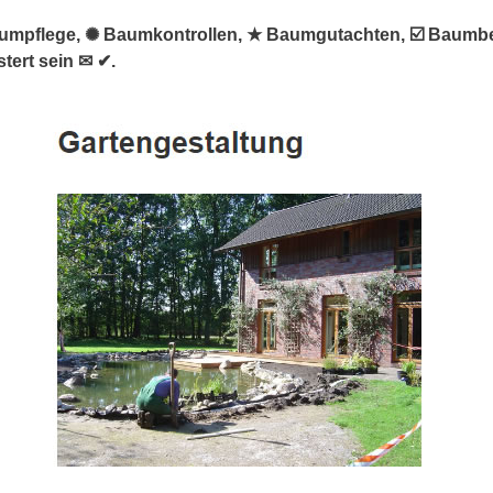
Baumpflege, ✺ Baumkontrollen, ★ Baumgutachten, ☑️ Baum
tert sein ✉ ✔.