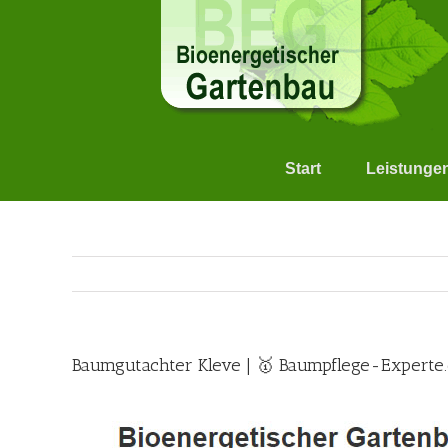
Skip
to
content
Start
Leistunge
Baumgutachter Kleve | 🥇 Baumpflege-Experte