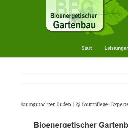
Skip
to
content
Start
Leistunge
Baumgutachter Kuden | 🥇 Baumpflege-Experte