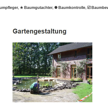
aumpfleger, ★ Baumgutachter, ✺ Baumkontrolle, ☑️ Baumbe