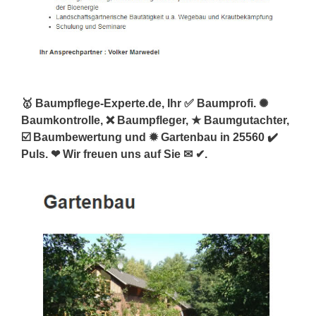
🥇 Baumpflege-Experte.de, Ihr ✅ Baumprofi. ✺
Baumkontrolle, ❌ Baumpfleger, ★ Baumgutachter,
☑️ Baumbewertung und ✹ Gartenbau in 25560 ✔️
Puls. ❤ Wir freuen uns auf Sie ✉ ✔.