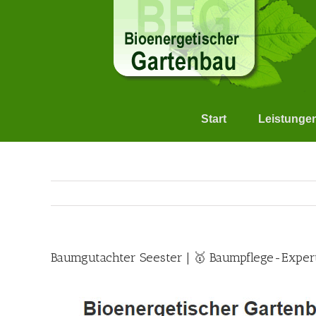
Skip
to
content
Start
Leistunge
Baumgutachter Seester | 🥇 Baumpflege-Exper