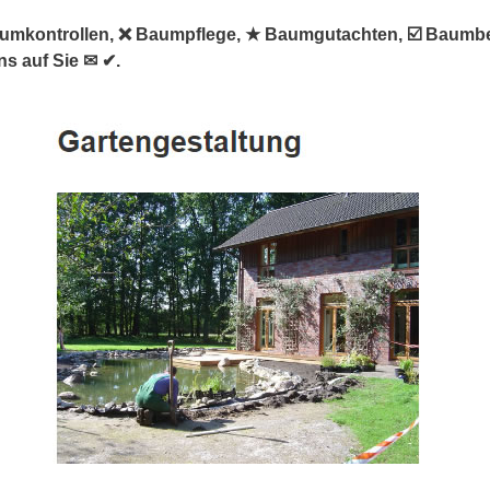
Baumkontrollen, ❌ Baumpflege, ★ Baumgutachten, ☑️ Baum
ns auf Sie ✉ ✔.