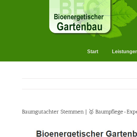
Skip
to
content
Start
Leistunge
Baumgutachter Stemmen | 🥇 Baumpflege-Expe