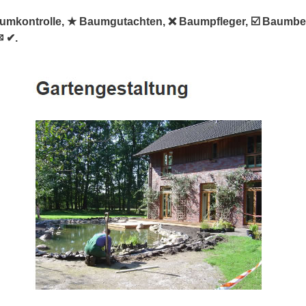
Baumkontrolle, ★ Baumgutachten, ❌ Baumpfleger, ☑️ Baumb
✉ ✔.