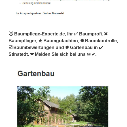
🥇 Baumpflege-Experte.de, Ihr ✅ Baumprofi. ❌
Baumpfleger, ★ Baumgutachten, ✺ Baumkontrolle,
☑️ Baumbewertungen und ✹ Gartenbau in ✔️
Stinstedt. ❤ Melden Sie sich bei uns ✉ ✔.