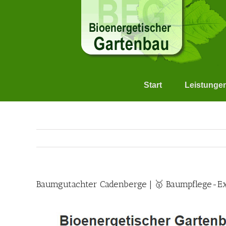
Skip
to
content
Start
Leistunge
Baumgutachter Cadenberge | 🥇 Baumpflege-Ex