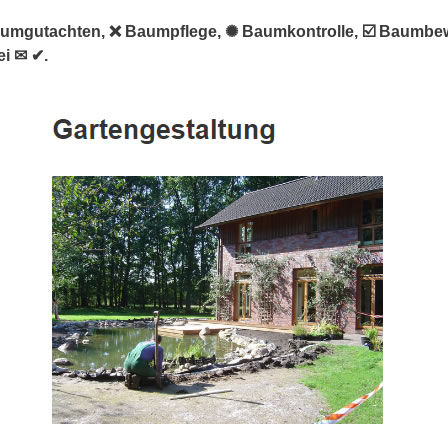
Baumgutachten, ❌ Baumpflege, ✺ Baumkontrolle, ☑️ Baumb
i ✉ ✔.