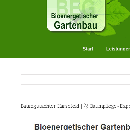
Skip
to
content
Start
Leistunge
Baumgutachter Harsefeld | 🥇 Baumpflege-Ex