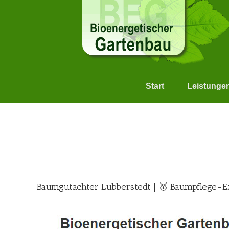
Skip
to
content
Start
Leistunge
Baumgutachter Lübberstedt | 🥇 Baumpflege-