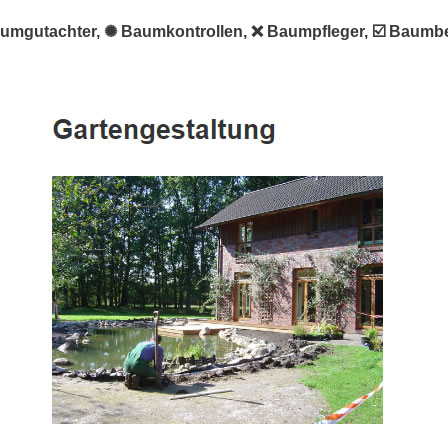
aumgutachter, ✺ Baumkontrollen, ❌ Baumpfleger, ☑️ Baumbe