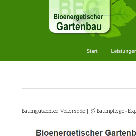
Skip
to
content
Start
Leistunge
Baumgutachter Vollersode | 🥇 Baumpflege-Ex